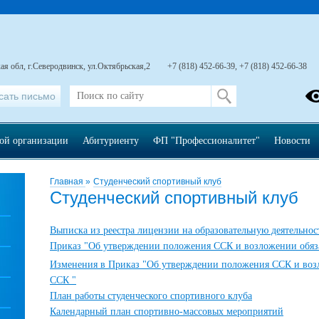
ая обл, г.Северодвинск, ул.Октябрьская,2
+7 (818) 452-66-39, +7 (818) 452-66-38
сать письмо
ной организации
Абитуриенту
ФП "Профессионалитет"
Новости
Главная
»
Студенческий спортивный клуб
Студенческий спортивный клуб
Выписка из реестра лицензии на образовательную деятельнос
Приказ "Об утверждении положения ССК и возложении обяз
Изменения в Приказ "Об утверждении положения ССК и воз
ССК "
План работы студенческого спортивного клуба
Календарный план спортивно-массовых мероприятий