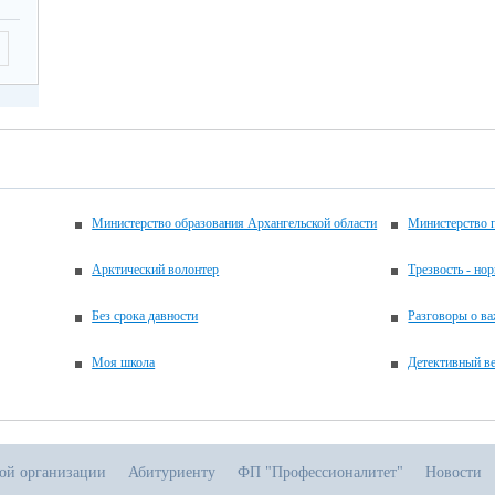
Министерство образования Архангельской области
Министерство 
Арктический волонтер
Трезвость - но
Без срока давности
Разговоры о в
Моя школа
Детективный ве
ной организации
Абитуриенту
ФП "Профессионалитет"
Новости