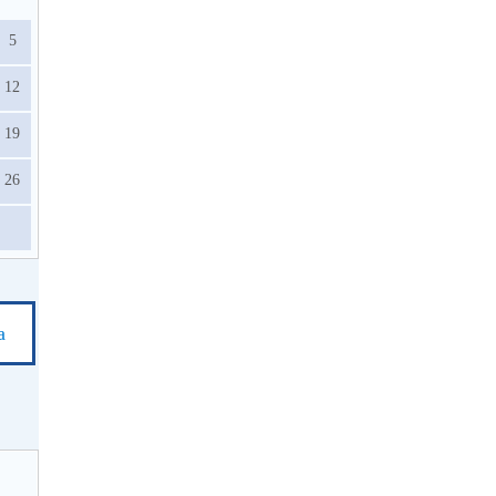
5
12
19
26
а