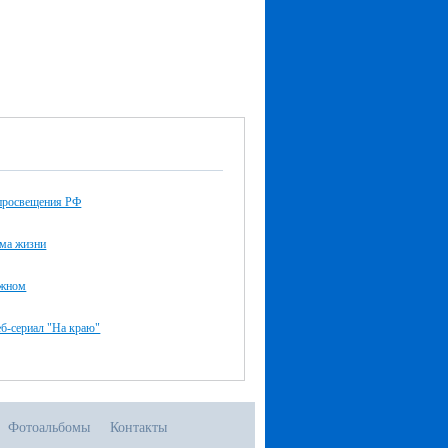
просвещения РФ
рма жизни
ажном
б-сериал "На краю"
Фотоальбомы
Контакты